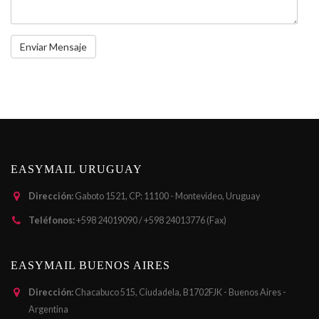
EASYMAIL URUGUAY
Dirección:
Gaboto 1521, CP: 11100 - Montevideo, Uruguay
Teléfonos:
+598 24019090 / +598 24013776 (Fax)
EASYMAIL BUENOS AIRES
Dirección:
Chacabuco 515, Ciudadela, B1702FJK - Buenos Aires -
Argentina