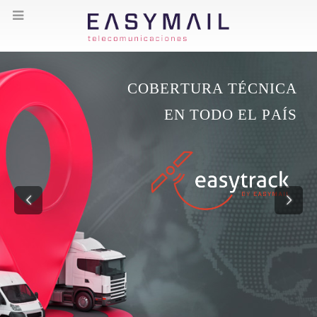
C
O
B
E
R
T
U
R
A
T
É
C
N
I
C
A
E
N
T
O
D
O
E
L
P
A
Í
S