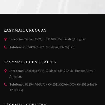
EASYMAIL URUGUAY
Dirección:
Gaboto 1521, CP: 11100 - Montevideo, Uruguay
Teléfonos:
+598 24019090 / +598 24013776 (Fax)
EASYMAIL BUENOS AIRES
Dirección:
Chacabuco 515, Ciudadela, B1702FJK - Buenos Aires -
Argentina
Teléfonos:
0810-444-8875 / +54 (011) 5276-4000 / +54 (011) 4653-
1200 (Fax)
EASYMAIL CÓRDOBA