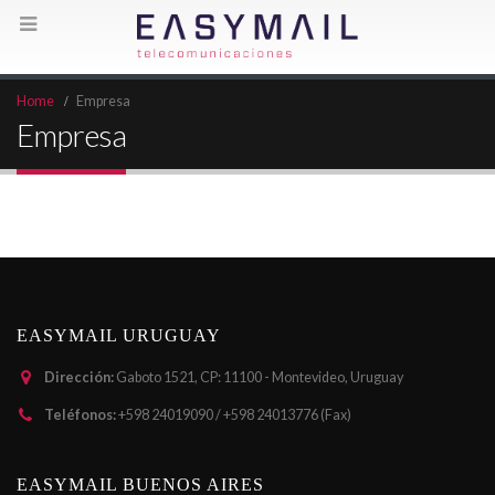
Home
Empresa
Empresa
EASYMAIL URUGUAY
Dirección:
Gaboto 1521, CP: 11100 - Montevideo, Uruguay
Teléfonos:
+598 24019090 / +598 24013776 (Fax)
EASYMAIL BUENOS AIRES